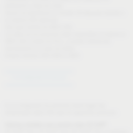
perforación y listas de corte)
Opción de exportación en formato 3D-dwg para importar a
su sistema CAD particular
Sólo para clientes de IMOS CAD:
Los datos de los productos están disponibles al instante en
IMOS CAD a través de iFurn, y pueden introducirse
directamente en el plan de diseño
Enlaces directos CAD-CAM en IMOS
Ir al configurador de artículos
En el configurador de productos Vauth-Sagel hay
almacenados datos CAD para los siguientes productos:
®
Sistemas extraíbles para armarios bajos VS SUB
:
®
®
®
VS SUB
Slim, VS SUB
Side (VS SUB
Flex: el producto