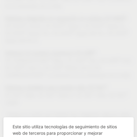
se ha eliminado de la lista)
®
Sistemas integrados de separación de residuos VS ENVI
:
®
®
®
VS ENVI
Center, VS ENVI
Space, VS ENVI
Space S,
®
®
®
VS ENVI
Space Pro, VS ENVI
Space XX Pro, VS ENVI
Space XX Pro S
®
Sistemas de armarios esquineros VS COR
:
®
®
®
VS CORNERSTONE
Maxx, VS COR
Flex, VS COR
Fold,
®
®
VS COR
Fold G, VS COR
Wheel 3/4 & 4/4
®
(CORNERSTONE
: el producto se ha eliminado de la lista)
®
Sistemas extraíbles para armarios altos VS TAL
:
®
®
®
®
VS TAL
Gate, VS TAL
Gate N, VS TAL
Side, VS TAL
Larder
*Tenga en cuenta que todavía hay integrados algunos datos
y representaciones de productos obsoletos que pueden
Este sitio utiliza tecnologías de seguimiento de sitios
diferir del producto real.
web de terceros para proporcionar y mejorar