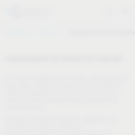
Vauth-Sagel
Servicios
Configurador de productos CAD/C
CONFIGURADOR DE PRODUCTOS CAD/CAM
Con nuestro configurador de productos, podrá visualizar de
forma rápida y sencilla las listas de corte y los datos de
perforación adaptados individualmente a su armario, y
recibir una ayuda "a medida" durante la instalación de
nuestros productos.
Generación de datos 3D específicos, adaptados a sus
requisitos de instalación individuales
Visualización de datos 2D específicos (patrones de