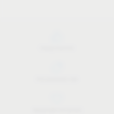
Industry know-how
Price-performance ratio
Approachable and personal