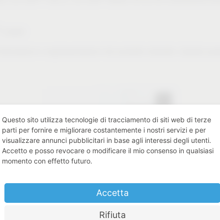
®
Larder
informazioni e rappresentazioni del prodotto obsolete. Queste poss
Questo sito utilizza tecnologie di tracciamento di siti web di terze
parti per fornire e migliorare costantemente i nostri servizi e per
visualizzare annunci pubblicitari in base agli interessi degli utenti.
Accetto e posso revocare o modificare il mio consenso in qualsiasi
momento con effetto futuro.
Accetta
Rifiuta