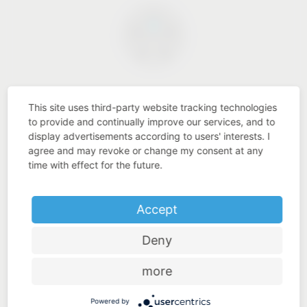
This site uses third-party website tracking technologies
Betriebliche Krankenzusatzversicherung
to provide and continually improve our services, and to
display advertisements according to users' interests. I
Wir übernehmen für Sie die Kosten, die über die
agree and may revoke or change my consent at any
Leistungen der gesetzlichen Krankenkasse hinausgehen.
time with effect for the future.
Dadurch sind Sie in gesundheitlichen Belangen optimal
abgesichert.
Accept
Deny
more
Powered by