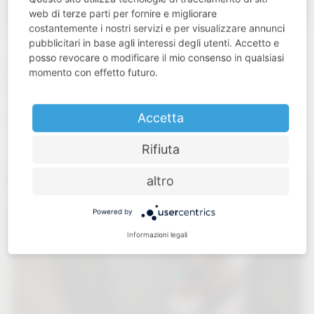
web di terze parti per fornire e migliorare
costantemente i nostri servizi e per visualizzare annunci
pubblicitari in base agli interessi degli utenti. Accetto e
posso revocare o modificare il mio consenso in qualsiasi
ANCORA PIÙ SPAZIO PER LE VOSTRE IDEE
momento con effetto futuro.
®
VS TAL
Gate Pro
Accetta
Rifiuta
altro
Powered by
Informazioni legali