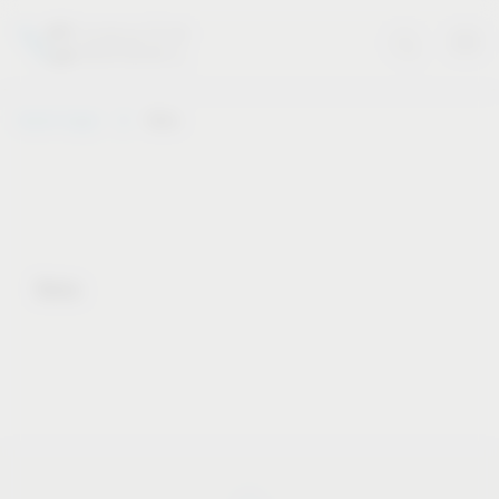
Vauth-Sagel
Note
Note