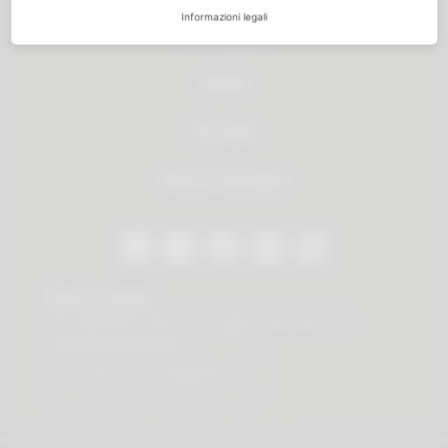
Informazioni legali
Tutti i prodotti
Servizi
Chi siamo
Ricerca rivenditori
Stay in contact
Our newsletter offers you valuable news about our
products and services.
Subscribe to Newsletter
© 2026 Vauth-Sagel ·
Created by
zdrei.com
·
Powered with
TYPO3