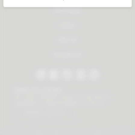
Alle Produkte
Service
Über uns
Händlersuche
Bleiben Sie in Kontakt
Mit unserem Newsletter erhalten Sie stets wertvolle
Neuigkeiten zu unseren Produkten und Services.
Newsletter abonnieren
© 2026 Vauth-Sagel ·
Created by
zdrei.com
·
Powered with
TYPO3