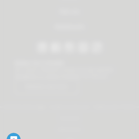
Über uns
Händlersuche
Bleiben Sie in Kontakt
Mit unserem Newsletter erhalten Sie stets wertvolle
Neuigkeiten zu unseren Produkten und Services.
Newsletter abonnieren
© 2026 Vauth-Sagel ·
Created by
zdrei.com
·
Powered with
TYPO3
Impressum
Datenschutz