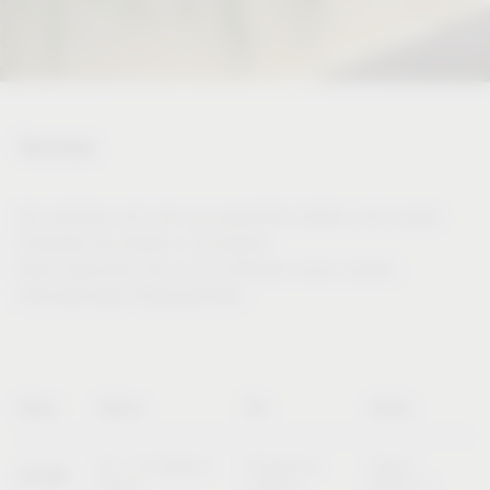
Termine
Sie möchten sich mit uns persönlich treffen und unsere
Produkte live erleben und testen?
Dann besuchen Sie uns im Rahmen einer unserer
internationalen Messeauftritte.
Name
Datum
Ort
Stand
20 – 23 Oktober
Pordenone
Stand
SICAM
2026
(Italien)
B10/C11