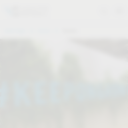
Vauth-Sagel
Service
Termine
.