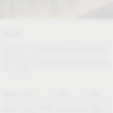
Eventos
¿Le gustaría conocernos en persona y ver y probar nuestros
productos en directo?
Entonces visítenos en una de las ferias internacionales a las
que acudimos.
Nombre
Fecha
Lugar
Stand
20 – 23 de octubre
Stand
SICAM
Pordenone (Italia)
de 2026
B10/C11