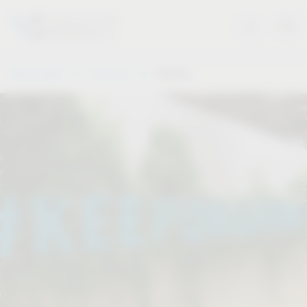
Vauth-Sagel
Servicios
Eventos
.