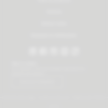
Servicios
Quienes somos
Búsqueda de distribuidores
Stay in contact
Our newsletter offers you valuable news about our
products and services.
Subscribe to Newsletter
© 2026 Vauth-Sagel ·
Created by
zdrei.com
·
Powered with
TYPO3
Imprint