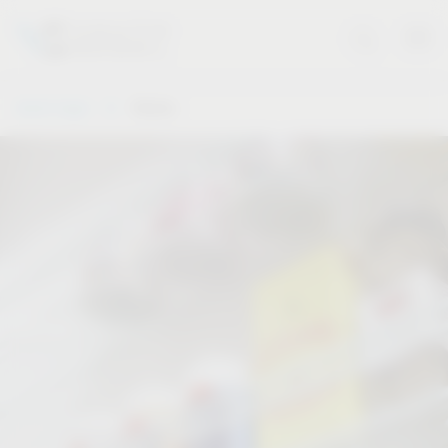
Vauth-Sagel
Stories
Stories