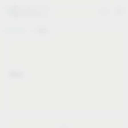
Vauth-Sagel
Notes
Notes