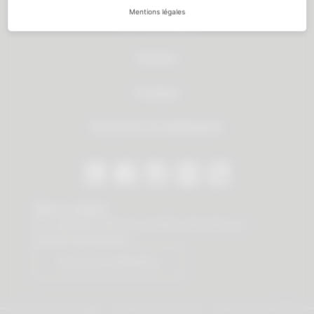
Mentions légales
Tous les produits
Services
À propos
Recherche de distributeurs
Stay in contact
Our newsletter offers you valuable news about our
products and services.
Subscribe to Newsletter
© 2026 Vauth-Sagel ·
Created by
zdrei.com
·
Powered with
TYPO3