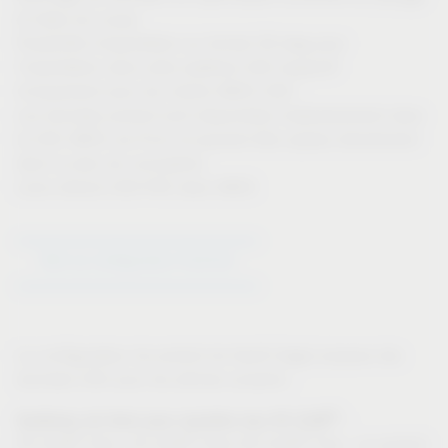
et listes de coupe
Possibilité d'exportation au format 3D-dwg pour
l'importation dans votre système CAO respectif
Uniquement pour les clients IMOS CAD :
Les données produit sont disponibles instantanément dans
la CAO IMOS via iFurn et peuvent être saisies directement
dans le plan de conception.
Liens directs CAO-FAO dans IMOS
Aller au configurateur d'articles
Le configurateur de produit de Vauth-Sagel propose des
données CAO pour les articles suivants :
®
Systèmes de tiroir pour meubles bas VS SUB
:
®
®
®
VS SUB
Slim, VS SUB
Side (VS SUB
Flex : ce produit