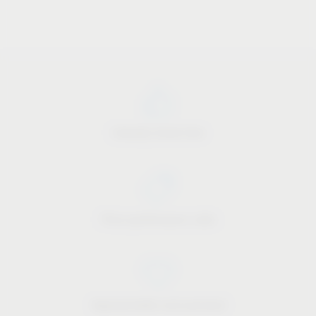
Industry know-how
Price-performance ratio
Approachable and personal