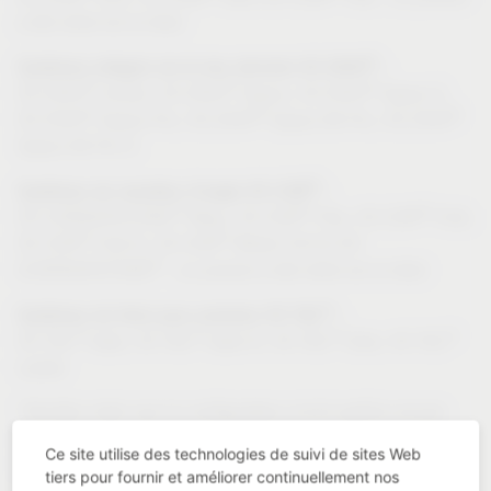
a été retiré de la liste)
®
Systèmes intégrés de tri des déchets VS ENVI
:
®
®
®
VS ENVI
Center, VS ENVI
Space, VS ENVI
Space S,
®
®
®
VS ENVI
Space Pro, VS ENVI
Space XX Pro, VS ENVI
Space XX Pro S
®
Systèmes de meubles d’angle VS COR
:
®
®
®
VS CORNERSTONE
Maxx, VS COR
Flex, VS COR
Fold,
®
®
VS COR
Fold G, VS COR
Wheel 3/4 & 4/4
®
(CORNERSTONE
: ce produit a été retiré de la liste)
®
Systèmes de tiroir pour armoires VS TAL
:
®
®
®
®
VS TAL
Gate, VS TAL
Gate N, VS TAL
Side, VS TAL
Larder
*Veuillez noter que le configurateur inclut parfois encore
des informations et représentations de produits obsolètes
Ce site utilise des technologies de suivi de sites Web
qui peuvent différer de l’article réel.
tiers pour fournir et améliorer continuellement nos