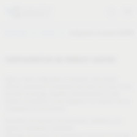
Vauth-Sagel
Services
Configurateur de produit CAO/FAO
CONFIGURATEUR DE PRODUIT CAO/FAO
Grâce à notre configurateur de produits, vous pouvez
afficher rapidement et facilement des listes de coupe et des
données de perçage adaptées individuellement à votre
armoire, et bénéficier d'une assistance "sur mesure" lors de
l'installation de nos produits.
Génération de données 3D spécifiques, adaptées à vos
besoins d'installation individuels
Affichage de données 2D spécifiques (schémas de perçage