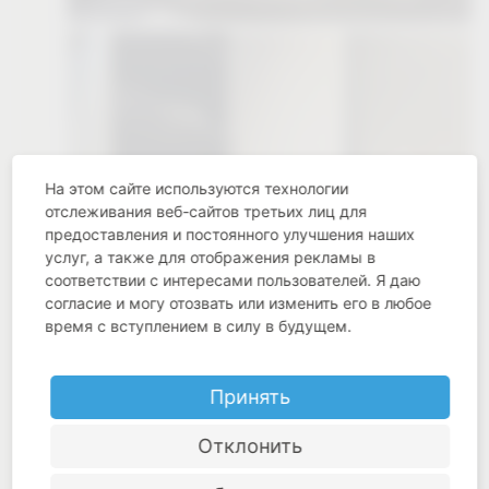
На этом сайте используются технологии
отслеживания веб-сайтов третьих лиц для
предоставления и постоянного улучшения наших
услуг, а также для отображения рекламы в
соответствии с интересами пользователей. Я даю
согласие и могу отозвать или изменить его в любое
время с вступлением в силу в будущем.
Принять
Отклонить