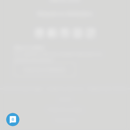
Búsqueda de distribuidores
Stay in contact
Our newsletter offers you valuable news about our
products and services.
Subscribe to Newsletter
© 2026 Vauth-Sagel ·
Created by
zdrei.com
·
Powered with
TYPO3
Imprint
Protección de datos
Condiciones