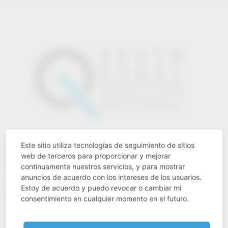
Este sitio utiliza tecnologías de seguimiento de sitios
Detrás de todo esto hay un equipo muy motivado de unos
web de terceros para proporcionar y mejorar
850 especialistas cualificados que transmiten sus
continuamente nuestros servicios, y para mostrar
conocimientos a casi 80 aprendices en 16 ciclos
anuncios de acuerdo con los intereses de los usuarios.
formativos. Gracias a su experiencia en materiales,
Estoy de acuerdo y puedo revocar o cambiar mi
fabricamos cada año más de 85 millones de productos de
consentimiento en cualquier momento en el futuro.
calidad "Made in Germany".