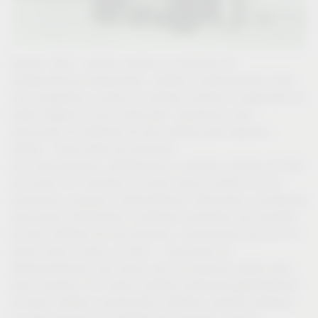
Desde 1962, nuestro nombre es sinónimo de
independencia empresarial, calidad y sostenibilidad. Esto
nos enorgullece y ofrece a nuestros clientes la seguridad de
haber elegido al socio adecuado. Queremos crear
soluciones de sistemas de alta calidad para espacios
vitales. Y para todas las personas.
Con esta promesa, satisfacemos a nuestros clientes de todo
el mundo con impulsos de futuro para el diseño de sus
productos y equipos. Desarrollamos, fabricamos y vendemos
soluciones individuales o sistemas modulares que facilitan
la vida cotidiana de las personas: innovaciones que son un
placer para la vista y el tacto – soluciones de
almacenamiento que hacen que los espacios vitales sean
más cómodos. Con todos nuestros productos garantizamos
la mejor calidad y practicidad. Además, siempre estamos