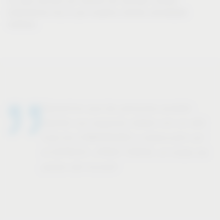
un paso decisivo por delante del mercado, porque
entendemos hoy lo que nuestros clientes necesitarán
mañana.
Queremos que las personas puedan
diseñar sus espacios vitales con un alto
nivel de COMODIDAD y redescubrir así
el ESPACIO. ¡PARA TODOS, en todas las
partes del mundo!