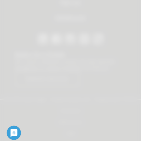
Über uns
Händlersuche
Bleiben Sie in Kontakt
Mit unserem Newsletter erhalten Sie stets wertvolle
Neuigkeiten zu unseren Produkten und Services.
Newsletter abonnieren
© 2026 Vauth-Sagel ·
Created by
zdrei.com
·
Powered with
TYPO3
Impressum
Datenschutz
AGB