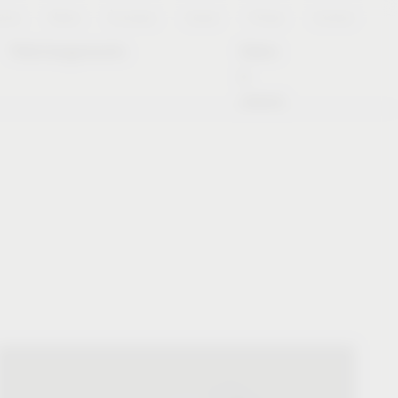
ries
Notes
À propos
Career
Presse
Contact
Téléchargements
Dates
à
retenir