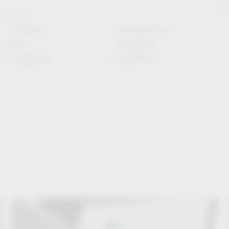
Sto
Services
Solutions
Configurateur
pour
de produit
l’industrie
CAO/FAO