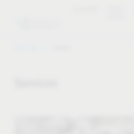
Nouveautés
Product
overview
Vauth-Sagel
Services
Services