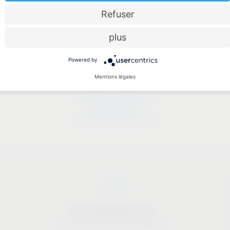
Refuser
plus
Powered by
Mentions légales
Dates à retenir
Dates à retenir
Price-performance ratio
There is something for everyone